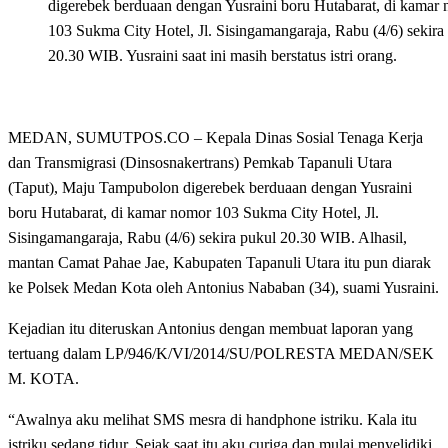
digerebek berduaan dengan Yusraini boru Hutabarat, di kamar
103 Sukma City Hotel, Jl. Sisingamangaraja, Rabu (4/6) sekira
20.30 WIB. Yusraini saat ini masih berstatus istri orang.
MEDAN, SUMUTPOS.CO – Kepala Dinas Sosial Tenaga Kerja
dan Transmigrasi (Dinsosnakertrans) Pemkab Tapanuli Utara
(Taput), Maju Tampubolon digerebek berduaan dengan Yusraini
boru Hutabarat, di kamar nomor 103 Sukma City Hotel, Jl.
Sisingamangaraja, Rabu (4/6) sekira pukul 20.30 WIB. Alhasil,
mantan Camat Pahae Jae, Kabupaten Tapanuli Utara itu pun diarak
ke Polsek Medan Kota oleh Antonius Nababan (34), suami Yusraini.
Kejadian itu diteruskan Antonius dengan membuat laporan yang
tertuang dalam LP/946/K/VI/2014/SU/POLRESTA MEDAN/SEK
M. KOTA.
“Awalnya aku melihat SMS mesra di handphone istriku. Kala itu
istriku sedang tidur. Sejak saat itu aku curiga dan mulai menyelidiki.