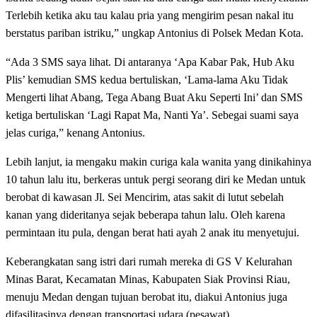
Terlebih ketika aku tau kalau pria yang mengirim pesan nakal itu
berstatus pariban istriku,” ungkap Antonius di Polsek Medan Kota.
“Ada 3 SMS saya lihat. Di antaranya ‘Apa Kabar Pak, Hub Aku
Plis’ kemudian SMS kedua bertuliskan, ‘Lama-lama Aku Tidak
Mengerti lihat Abang, Tega Abang Buat Aku Seperti Ini’ dan SMS
ketiga bertuliskan ‘Lagi Rapat Ma, Nanti Ya’. Sebegai suami saya
jelas curiga,” kenang Antonius.
Lebih lanjut, ia mengaku makin curiga kala wanita yang dinikahinya
10 tahun lalu itu, berkeras untuk pergi seorang diri ke Medan untuk
berobat di kawasan Jl. Sei Mencirim, atas sakit di lutut sebelah
kanan yang dideritanya sejak beberapa tahun lalu. Oleh karena
permintaan itu pula, dengan berat hati ayah 2 anak itu menyetujui.
Keberangkatan sang istri dari rumah mereka di GS V Kelurahan
Minas Barat, Kecamatan Minas, Kabupaten Siak Provinsi Riau,
menuju Medan dengan tujuan berobat itu, diakui Antonius juga
difasilitasinya dengan transportasi udara (pesawat).