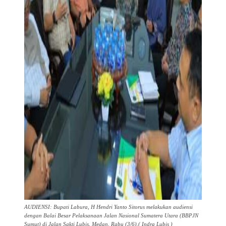
AUDIENSI: Bupati Labura, H Hendri Yanto Sitorus melakukan audiensi
dengan Balai Besar Pelaksanaan Jalan Nasional Sumatera Utara (BBPJN
Sumut) di Jalan Sakti Lubis, Medan, Rabu (3/6).( Indra Lubis )