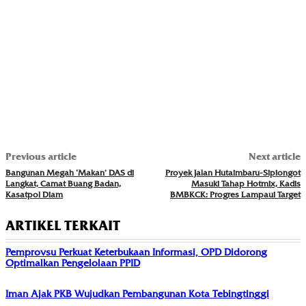
Previous article
Next article
Bangunan Megah ‘Makan’ DAS di
Proyek Jalan Hutaimbaru-Sipiongot
Langkat, Camat Buang Badan,
Masuki Tahap Hotmix, Kadis
Kasatpol Diam
BMBKCK: Progres Lampaui Target
ARTIKEL TERKAIT
Pemprovsu Perkuat Keterbukaan Informasi, OPD Didorong
Optimalkan Pengelolaan PPID
Iman Ajak PKB Wujudkan Pembangunan Kota Tebingtinggi