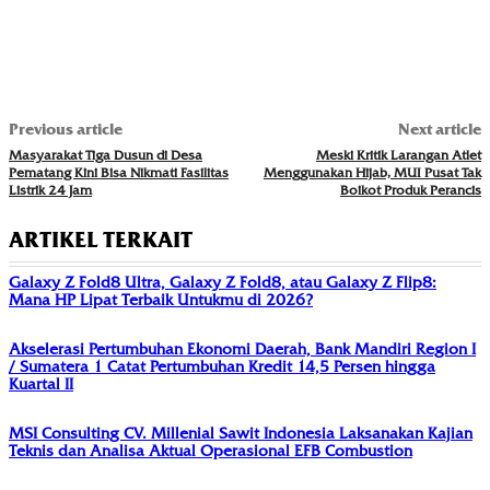
Previous article
Next article
Masyarakat Tiga Dusun di Desa
Meski Kritik Larangan Atlet
Pematang Kini Bisa Nikmati Fasilitas
Menggunakan Hijab, MUI Pusat Tak
Listrik 24 Jam
Boikot Produk Perancis
ARTIKEL TERKAIT
Galaxy Z Fold8 Ultra, Galaxy Z Fold8, atau Galaxy Z Flip8:
Mana HP Lipat Terbaik Untukmu di 2026?
Akselerasi Pertumbuhan Ekonomi Daerah, Bank Mandiri Region I
/ Sumatera 1 Catat Pertumbuhan Kredit 14,5 Persen hingga
Kuartal II
MSI Consulting CV. Millenial Sawit Indonesia Laksanakan Kajian
Teknis dan Analisa Aktual Operasional EFB Combustion