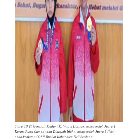
Siswa SD IT Generasi Madani M. Wisam Hasnawi memperoleh Juara 1
Karate Putra (kanan) dan Diazsyah Iffahni memperoleh Juara 3 (kiri),
pada kegiatan O2SN Tingkat Kabupaten Deli Serdang.