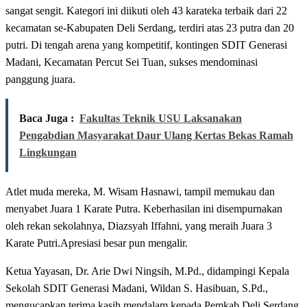
sangat sengit. Kategori ini diikuti oleh 43 karateka terbaik dari 22
kecamatan se-Kabupaten Deli Serdang, terdiri atas 23 putra dan 20
putri. Di tengah arena yang kompetitif, kontingen SDIT Generasi
Madani, Kecamatan Percut Sei Tuan, sukses mendominasi
panggung juara.
Baca Juga :
Fakultas Teknik USU Laksanakan
Pengabdian Masyarakat Daur Ulang Kertas Bekas Ramah
Lingkungan
Atlet muda mereka, M. Wisam Hasnawi, tampil memukau dan
menyabet Juara 1 Karate Putra. Keberhasilan ini disempurnakan
oleh rekan sekolahnya, Diazsyah Iffahni, yang meraih Juara 3
Karate Putri.Apresiasi besar pun mengalir.
Ketua Yayasan, Dr. Arie Dwi Ningsih, M.Pd., didampingi Kepala
Sekolah SDIT Generasi Madani, Wildan S. Hasibuan, S.Pd.,
mengucapkan terima kasih mendalam kepada Pemkab Deli Serdang