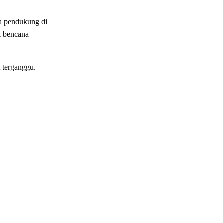
a pendukung di
k bencana
t terganggu.