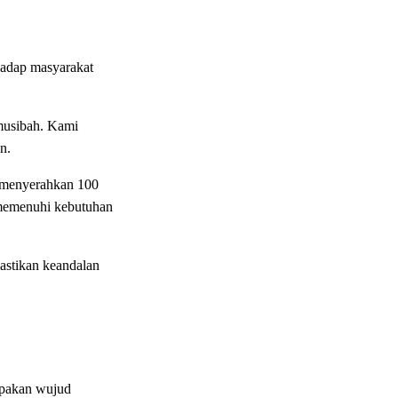
adap masyarakat
musibah. Kami
n.
 menyerahkan 100
 memenuhi kebutuhan
astikan keandalan
rupakan wujud