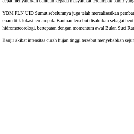
cepat menyalurkan bantuan kepada masyarakat terdampak banjir yan
YBM PLN UID Sumut sebelumnya juga telah merealisasikan pembangun
enam titik lokasi terdampak. Bantuan tersebut disalurkan sebagai b
hidrometeorologi, bertepatan dengan momentum awal Bulan Suci Ra
Banjir akibat intensitas curah hujan tinggi tersebut menyebabkan sej