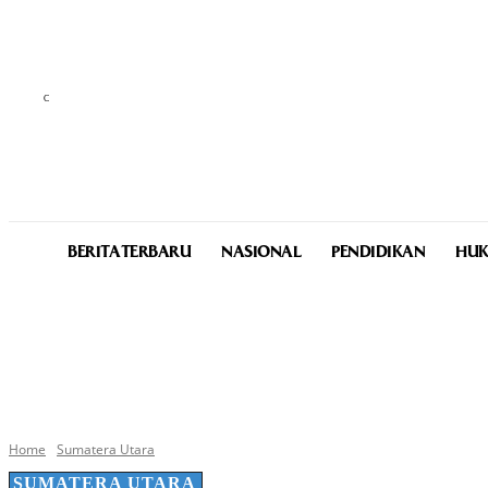
C
23.1
Medan
Saturday, August 8, 2026
BERITA TERBARU
NASIONAL
PENDIDIKAN
HUK
Home
Sumatera Utara
SUMATERA UTARA