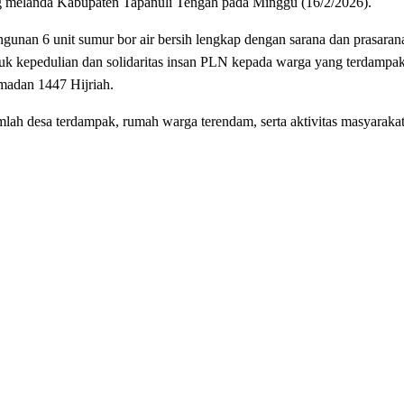
g melanda Kabupaten Tapanuli Tengah pada Minggu (16/2/2026).
an 6 unit sumur bor air bersih lengkap dengan sarana dan prasaran
entuk kepedulian dan solidaritas insan PLN kepada warga yang terdampa
madan 1447 Hijriah.
umlah desa terdampak, rumah warga terendam, serta aktivitas masyaraka