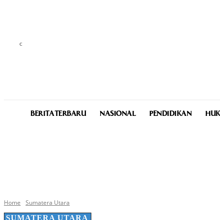
C
29.9
Medan
Thursday, August 6, 2026
BERITA TERBARU
NASIONAL
PENDIDIKAN
HUK
Home
Sumatera Utara
SUMATERA UTARA