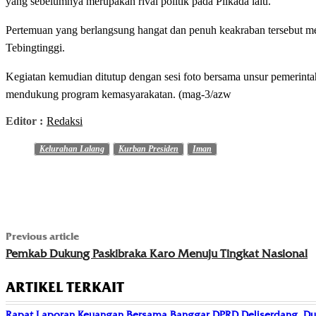
yang sebelumnya merupakan rival politik pada Pilkada lalu.
Pertemuan yang berlangsung hangat dan penuh keakraban tersebut me
Tebingtinggi.
Kegiatan kemudian ditutup dengan sesi foto bersama unsur pemerinta
mendukung program kemasyarakatan. (mag-3/azw
Editor :
Redaksi
Kelurahan Lalang
Kurban Presiden
Iman
Previous article
Pemkab Dukung Paskibraka Karo Menuju Tingkat Nasional
ARTIKEL TERKAIT
Rapat Laporan Keuangan Bersama Banggar DPRD Deliserdang, Du