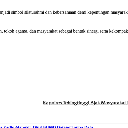
njadi simbol silaturahmi dan kebersamaan demi kepentingan masyarak
h, tokoh agama, dan masyarakat sebagai bentuk sinergi serta kekompa
Kapolres Tebingtinggi Ajak Masyarakat
a Kadis Mangkir, Dirut BUMD Datang Tanpa Data