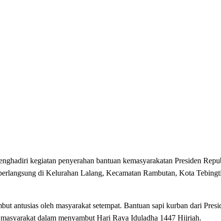
ghadiri kegiatan penyerahan bantuan kemasyarakatan Presiden Repub
g berlangsung di Kelurahan Lalang, Kecamatan Rambutan, Kota Tebing
ut antusias oleh masyarakat setempat. Bantuan sapi kurban dari Pres
da masyarakat dalam menyambut Hari Raya Iduladha 1447 Hijriah.