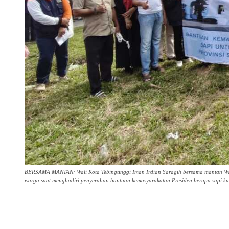
BERSAMA MANTAN: Wali Kota Tebingtinggi Iman Irdian Saragih bersama mantan Wakil
warga saat menghadiri penyerahan bantuan kemasyarakatan Presiden berupa sapi k
Share