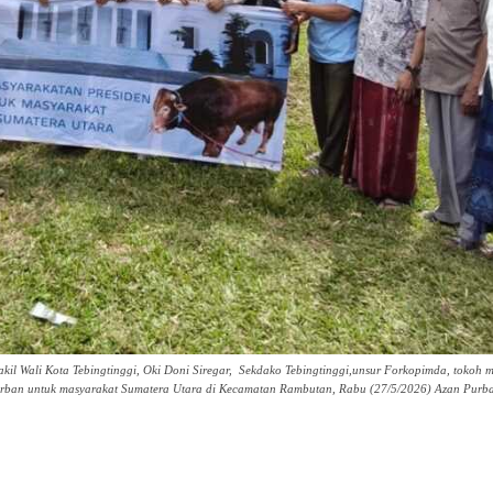
 Wali Kota Tebingtinggi, Oki Doni Siregar, Sekdako Tebingtinggi,unsur Forkopimda, tokoh 
urban untuk masyarakat Sumatera Utara di Kecamatan Rambutan, Rabu (27/5/2026) Azan Purba