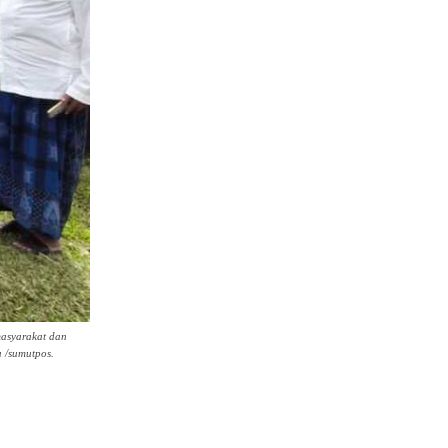
masyarakat dan
 /sumutpos.