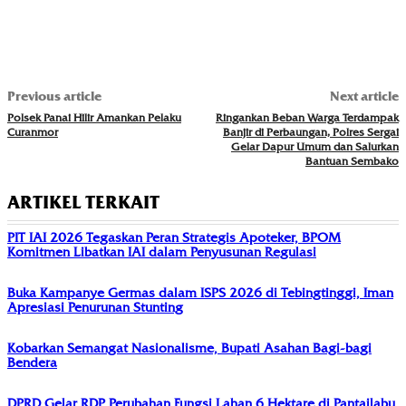
Previous article
Next article
Polsek Panai Hilir Amankan Pelaku
Ringankan Beban Warga Terdampak
Curanmor
Banjir di Perbaungan, Polres Sergai
Gelar Dapur Umum dan Salurkan
Bantuan Sembako
ARTIKEL TERKAIT
PIT IAI 2026 Tegaskan Peran Strategis Apoteker, BPOM
Komitmen Libatkan IAI dalam Penyusunan Regulasi
Buka Kampanye Germas dalam ISPS 2026 di Tebingtinggi, Iman
Apresiasi Penurunan Stunting
Kobarkan Semangat Nasionalisme, Bupati Asahan Bagi-bagi
Bendera
DPRD Gelar RDP Perubahan Fungsi Lahan 6 Hektare di Pantailabu,