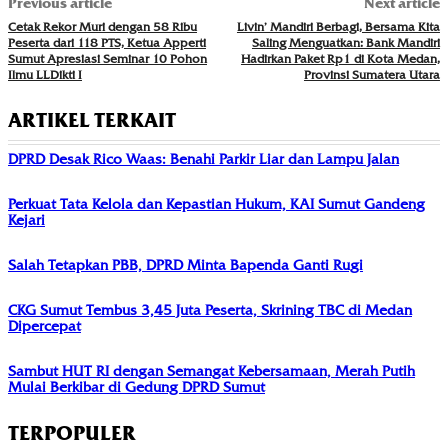
Previous article
Next article
Cetak Rekor Muri dengan 58 Ribu
Livin’ Mandiri Berbagi, Bersama Kita
Peserta dari 118 PTS, Ketua Apperti
Saling Menguatkan: Bank Mandiri
Sumut Apresiasi Seminar 10 Pohon
Hadirkan Paket Rp1 di Kota Medan,
Ilmu LLDikti I
Provinsi Sumatera Utara
ARTIKEL TERKAIT
DPRD Desak Rico Waas: Benahi Parkir Liar dan Lampu Jalan
Perkuat Tata Kelola dan Kepastian Hukum, KAI Sumut Gandeng
Kejari
Salah Tetapkan PBB, DPRD Minta Bapenda Ganti Rugi
CKG Sumut Tembus 3,45 Juta Peserta, Skrining TBC di Medan
Dipercepat
Sambut HUT RI dengan Semangat Kebersamaan, Merah Putih
Mulai Berkibar di Gedung DPRD Sumut
TERPOPULER