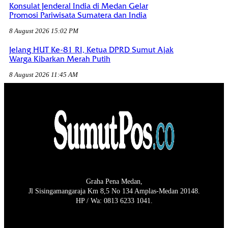
Konsulat Jenderal India di Medan Gelar
Promosi Pariwisata Sumatera dan India
8 August 2026 15:02 PM
Jelang HUT Ke-81 RI, Ketua DPRD Sumut Ajak
Warga Kibarkan Merah Putih
8 August 2026 11:45 AM
Graha Pena Medan,
Jl Sisingamangaraja Km 8,5 No 134 Amplas-Medan 20148.
HP / Wa: 0813 6233 1041.