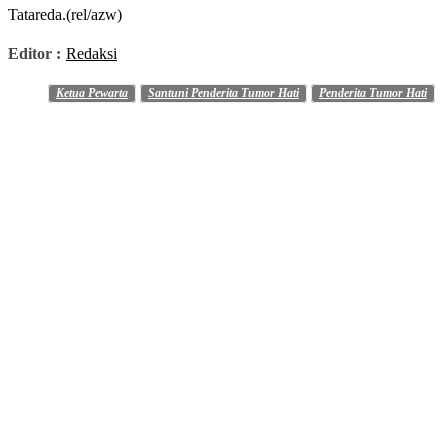
Tatareda.(rel/azw)
Editor :
Redaksi
Ketua Pewarta
Santuni Penderita Tumor Hati
Penderita Tumor Hati