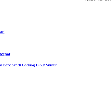
ari
rcepat
i Berkibar di Gedung DPRD Sumut