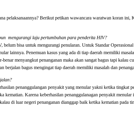
mana pelaksanaannya? Berikut petikan wawancara waratwan koran ini
un mengurangi laju pertumbuhan para penderita HIV?
V, belum bisa untuk mengurangi penularan. Untuk Standar Operasional
ar lainnya. Penemuan kasus yang ada di tiap daerah memiliki masal
ar-benar menyangkut penanganan maka akan sangat bagus tapi kalau 
akan berjalan bagus mengingat tiap daerah memiliki masalah dan penan
jalan?
berhasilan penanggulangan penyakit yang menular yakni ketika tingkat p
 kematian. Karena keberhasilan penanggulanagan penyakit menular in
alau di luar negeri penanganan dianggap baik ketika kematian pada tin