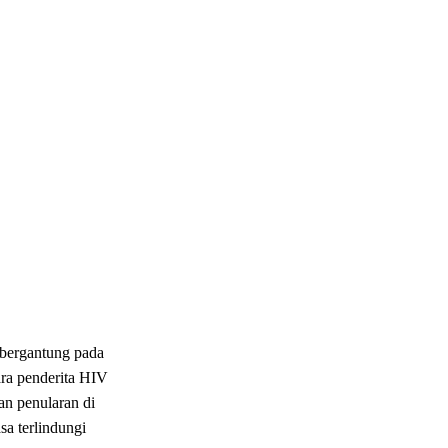
n bergantung pada
ara penderita HIV
an penularan di
sa terlindungi