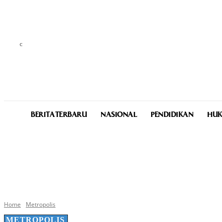
C
29.9
Medan
Thursday, August 6, 2026
BERITA TERBARU
NASIONAL
PENDIDIKAN
HUK
Home
Metropolis
METROPOLIS