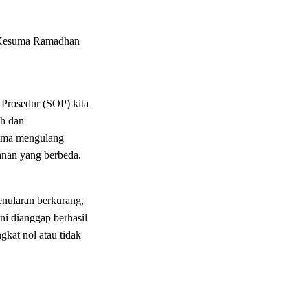
, Kesuma Ramadhan
 Prosedur (SOP) kita
ah dan
cuma mengulang
ganan yang berbeda.
enularan berkurang,
i dianggap berhasil
gkat nol atau tidak