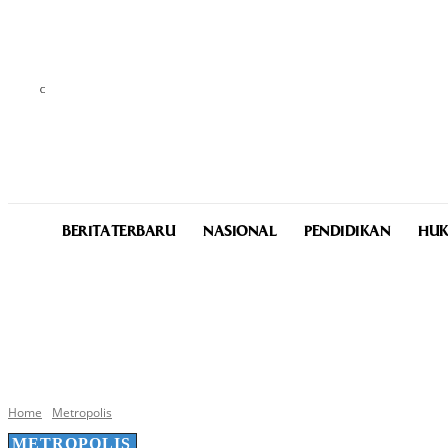
C
31.9
Medan
Saturday, August 8, 2026
BERITA TERBARU
NASIONAL
PENDIDIKAN
HUK
Home
Metropolis
METROPOLIS