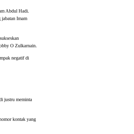
am Abdul Hadi.
g jabatan Imam
 sukseskan
Bobby O Zulkarnain.
mpak negatif di
di justru meminta
 nomor kontak yang