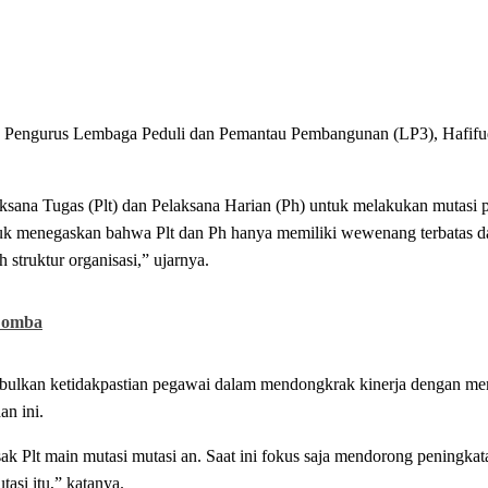
ik Pengurus Lembaga Peduli dan Pemantau Pembangunan (LP3), Hafifu
ksana Tugas (Plt) dan Pelaksana Harian (Ph) untuk melakukan mutasi 
 untuk menegaskan bahwa Plt dan Ph hanya memiliki wewenang terbatas d
struktur organisasi,” ujarnya.
Lomba
bulkan ketidakpastian pegawai dalam mendongkrak kinerja dengan m
an ini.
k Plt main mutasi mutasi an. Saat ini fokus saja mendorong peningkata
asi itu,” katanya.