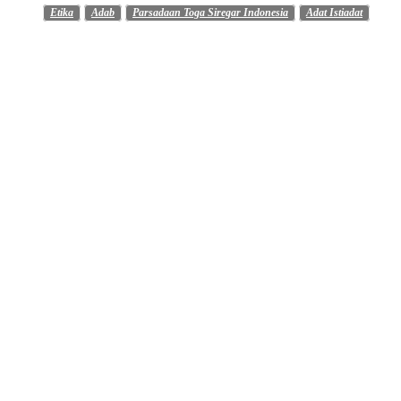
Etika
Adab
Parsadaan Toga Siregar Indonesia
Adat Istiadat