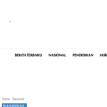
C
33.3
Medan
Thursday, August 6, 2026
BERITA TERBARU
NASIONAL
PENDIDIKAN
HUK
Home
Nasional
NASIONAL