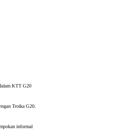
s dalam KTT G20
dengan Troika G20.
ompokan informal