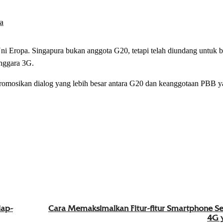
a
i Eropa. Singapura bukan anggota G20, tetapi telah diundang untuk be
nggara 3G.
romosikan dialog yang lebih besar antara G20 dan keanggotaan PBB ya
iap-
Cara Memaksimalkan Fitur-fitur Smartphone Sej
4G 