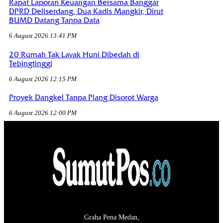
Rapat Laporan Keuangan Bersama Banggar
DPRD Deliserdang, Dua Kadis Mangkir, Dirut
BUMD Datang Tanpa Data
6 August 2026 13:41 PM
20 Rumah Tak Layak Huni Dibedah di
Tebingtinggi
6 August 2026 12:15 PM
Proyek Dangkel Tanpa Plang Disorot Warga
6 August 2026 12:00 PM
Graha Pena Medan,