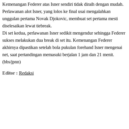
Kemenangan Federer atas Isner sendiri tidak diraih dengan mudah.
Perlawanan alot Isner, yang lolos ke final usai mengalahkan
unggulan pertama Novak Djokovic, membuat set pertama mesti
diselesaikan lewat tiebreak.
Di set kedua, perlawanan Isner sedikit mengendur sehingga Federer
sukses melakukan dua break di set itu. Kemenangan Federer
akhirnya dipastikan setelah bola pukulan forehand Isner mengenai
net, saat pertandingan memasuki berjalan 1 jam dan 21 menit.
(bbs/jpnn)
Editor :
Redaksi