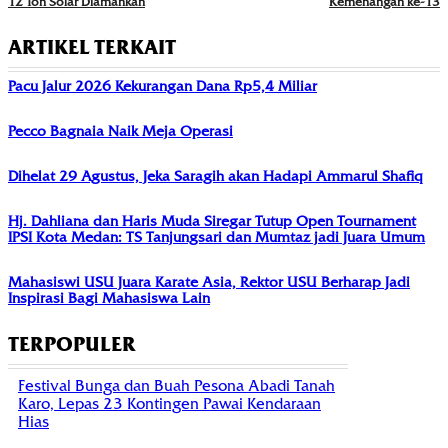
12 Ton Solar Diamankan
Kemenangan ke-13
ARTIKEL TERKAIT
Pacu Jalur 2026 Kekurangan Dana Rp5,4 Miliar
Pecco Bagnaia Naik Meja Operasi
Dihelat 29 Agustus, Jeka Saragih akan Hadapi Ammarul Shafiq
Hj. Dahliana dan Haris Muda Siregar Tutup Open Tournament
IPSI Kota Medan: TS Tanjungsari dan Mumtaz jadi Juara Umum
Mahasiswi USU Juara Karate Asia, Rektor USU Berharap Jadi
Inspirasi Bagi Mahasiswa Lain
TERPOPULER
Festival Bunga dan Buah Pesona Abadi Tanah
Karo, Lepas 23 Kontingen Pawai Kendaraan
Hias