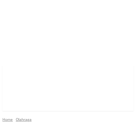
Home
Olahraga