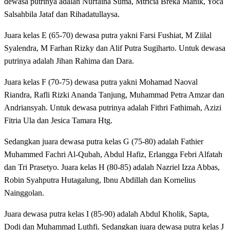
dewasa putrinya adalah Nurfaina Suma, Mtricia Breka Manik, Yoca
Salsahbila Jataf dan Rihadatullaysa.
Juara kelas E (65-70) dewasa putra yakni Farsi Fushiat, M Ziilal
Syalendra, M Farhan Rizky dan Alif Putra Sugiharto. Untuk dewasa
putrinya adalah Jihan Rahima dan Dara.
Juara kelas F (70-75) dewasa putra yakni Mohamad Naoval
Riandra, Rafli Rizki Ananda Tanjung, Muhammad Petra Amzar dan
Andriansyah. Untuk dewasa putrinya adalah Fithri Fathimah, Azizi
Fitria Ula dan Jesica Tamara Htg.
Sedangkan juara dewasa putra kelas G (75-80) adalah Fathier
Muhammed Fachri Al-Qubah, Abdul Hafiz, Erlangga Febri Alfatah
dan Tri Prasetyo. Juara kelas H (80-85) adalah Nazriel Izza Abbas,
Robin Syahputra Hutagalung, Ibnu Abdillah dan Kornelius
Nainggolan.
Juara dewasa putra kelas I (85-90) adalah Abdul Kholik, Sapta,
Dodi dan Muhammad Luthfi. Sedangkan juara dewasa putra kelas J