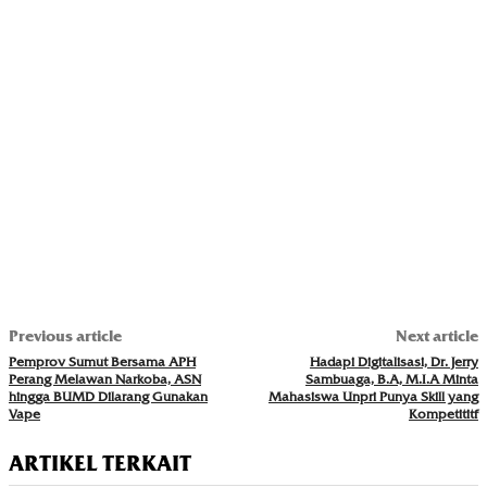
Previous article
Next article
Pemprov Sumut Bersama APH
Hadapi Digitalisasi, Dr. Jerry
Perang Melawan Narkoba, ASN
Sambuaga, B.A, M.I.A Minta
hingga BUMD Dilarang Gunakan
Mahasiswa Unpri Punya Skill yang
Vape
Kompetititf
ARTIKEL TERKAIT