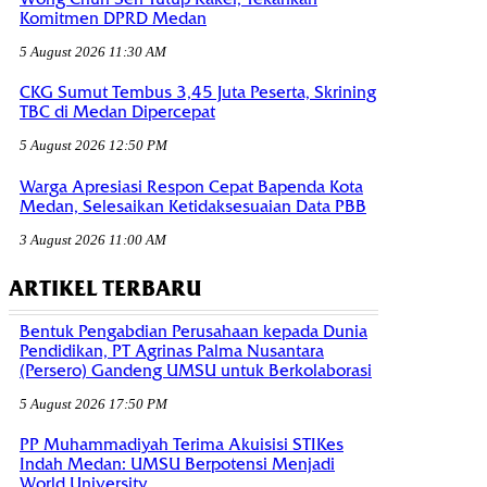
Komitmen DPRD Medan
5 August 2026 11:30 AM
CKG Sumut Tembus 3,45 Juta Peserta, Skrining
TBC di Medan Dipercepat
5 August 2026 12:50 PM
Warga Apresiasi Respon Cepat Bapenda Kota
Medan, Selesaikan Ketidaksesuaian Data PBB
3 August 2026 11:00 AM
ARTIKEL TERBARU
Bentuk Pengabdian Perusahaan kepada Dunia
Pendidikan, PT Agrinas Palma Nusantara
(Persero) Gandeng UMSU untuk Berkolaborasi
5 August 2026 17:50 PM
PP Muhammadiyah Terima Akuisisi STIKes
Indah Medan: UMSU Berpotensi Menjadi
World University