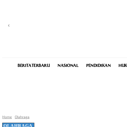
C
25
Medan
Thursday, August 6, 2026
BERITA TERBARU
NASIONAL
PENDIDIKAN
HUK
Home
Olahraga
OLAHRAGA