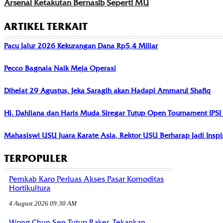
Arsenal Ketakutan Bernasib Seperti MU
ARTIKEL TERKAIT
Pacu Jalur 2026 Kekurangan Dana Rp5,4 Miliar
Pecco Bagnaia Naik Meja Operasi
Dihelat 29 Agustus, Jeka Saragih akan Hadapi Ammarul Shafiq
Hj. Dahliana dan Haris Muda Siregar Tutup Open Tournament IPS
Mahasiswi USU Juara Karate Asia, Rektor USU Berharap Jadi Insp
TERPOPULER
Pemkab Karo Perluas Akses Pasar Komoditas
Hortikultura
4 August 2026 09:30 AM
Wong Chun Sen Tutup Raker, Tekankan