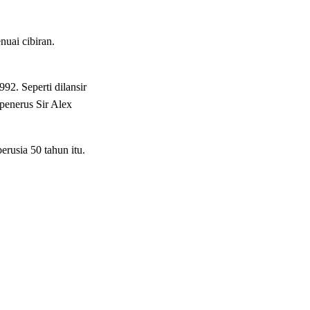
uai cibiran.
92. Seperti dilansir
penerus Sir Alex
rusia 50 tahun itu.