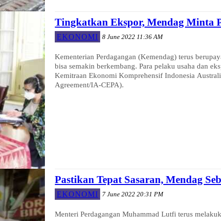
Tingkatkan Ekspor, Mendag Minta 
EKONOMI
8 June 2022 11:36 AM
Kementerian Perdagangan (Kemendag) terus berupaya
bisa semakin berkembang. Para pelaku usaha dan eksportir untuk memaksimalkan pemanfaatan implementasi Persetujuan
Kemitraan Ekonomi Komprehensif Indonesia Australi
Agreement/IA-CEPA).
Pastikan Tepat Sasaran, Mendag Seb
EKONOMI
7 June 2022 20:31 PM
Menteri Perdagangan Muhammad Lutfi terus melakuka