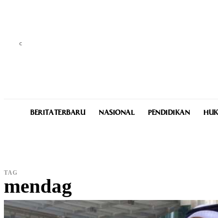
C
25.7
Medan
Thursday, August 6, 2026
BERITA TERBARU
NASIONAL
PENDIDIKAN
HUK
TAG
mendag