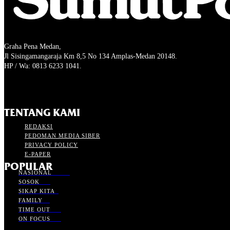
Graha Pena Medan,
Jl Sisingamangaraja Km 8,5 No 134 Amplas-Medan 20148.
HP / Wa: 0813 6233 1041.
TENTANG KAMI
REDAKSI
PEDOMAN MEDIA SIBER
PRIVACY POLICY
E-PAPER
POPULAR
NASIONAL
14800
SOSOK
128
SIKAP KITA
5
FAMILY
12
TIME OUT
273
ON FOCUS
363