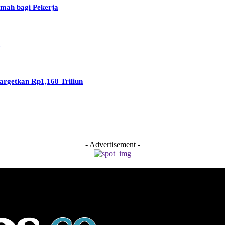
umah bagi Pekerja
rgetkan Rp1,168 Triliun
- Advertisement -