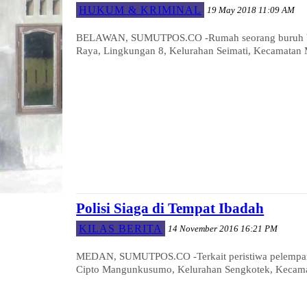
HUKUM & KRIMINAL
19 May 2018 11:09 AM
BELAWAN, SUMUTPOS.CO -Rumah seorang buruh bongk
Raya, Lingkungan 8, Kelurahan Seimati, Kecamatan 
Polisi Siaga di Tempat Ibadah
KILAS BERITA
14 November 2016 16:21 PM
MEDAN, SUMUTPOS.CO -Terkait peristiwa pelempara
Cipto Mangunkusumo, Kelurahan Sengkotek, Kecamata