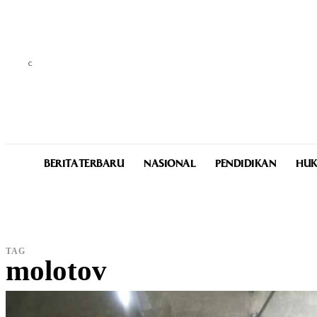
C
29.9
Medan
Friday, August 7, 2026
BERITA TERBARU
NASIONAL
PENDIDIKAN
HUK
TAG
molotov