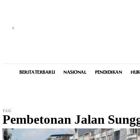
C
25.6
Medan
Friday, August 7, 2026
BERITA TERBARU
NASIONAL
PENDIDIKAN
HUK
TAG
Pembetonan Jalan Sungg