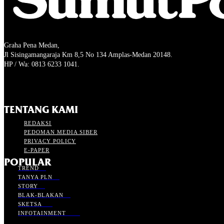
Graha Pena Medan,
Jl Sisingamangaraja Km 8,5 No 134 Amplas-Medan 20148.
HP / Wa: 0813 6233 1041.
TENTANG KAMI
REDAKSI
PEDOMAN MEDIA SIBER
PRIVACY POLICY
E-PAPER
POPULAR
TREND
38
TANYA PLN
87
STORY
81
BLAK-BLAKAN
33
SKETSA
169
INFOTAINMENT
4744