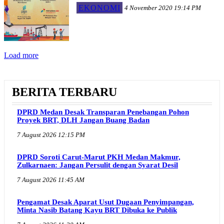
EKONOMI
4 November 2020 19:14 PM
Load more
BERITA TERBARU
DPRD Medan Desak Transparan Penebangan Pohon
Proyek BRT, DLH Jangan Buang Badan
7 August 2026 12:15 PM
DPRD Soroti Carut-Marut PKH Medan Makmur,
Zulkarnaen: Jangan Persulit dengan Syarat Desil
7 August 2026 11:45 AM
Pengamat Desak Aparat Usut Dugaan Penyimpangan,
Minta Nasib Batang Kayu BRT Dibuka ke Publik