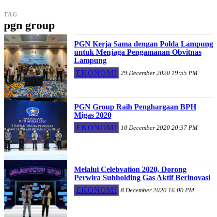
TAG
pgn group
PGN Kerja Sama dengan Polda Lampung
untuk Menjaga Pengamanan Obvitnas
Lampung
EKONOMI
29 December 2020 19:55 PM
PGN Group Raih Penghargaan BPH
Migas 2020
EKONOMI
10 December 2020 20:37 PM
Melalui Celebvation 2020, Dorong
Perwira Subholding Gas Aktif Berinovasi
EKONOMI
8 December 2020 16:00 PM