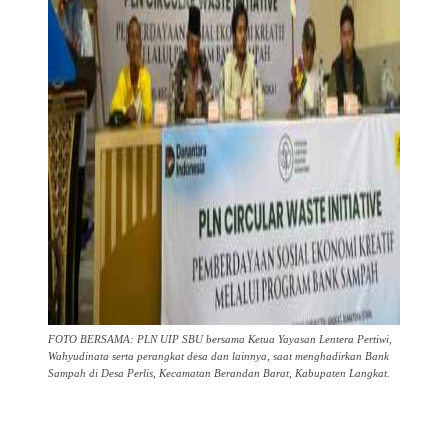
FOTO BERSAMA: PLN UIP SBU bersama Ketua Yayasan Lentera Pertiwi,
Wahyudinata serta perangkat desa dan lainnya, saat menghadirkan Bank
Sampah di Desa Perlis, Kecamatan Berandan Barat, Kabupaten Langkat.