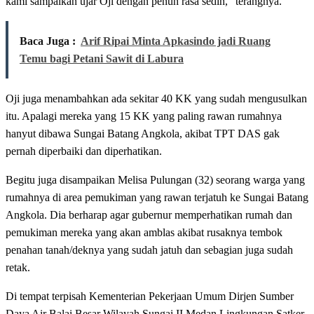
kami sampaikan ujar Oji dengan penuh rasa sedih,” terangnya.
Baca Juga :
Arif Ripai Minta Apkasindo jadi Ruang
Temu bagi Petani Sawit di Labura
Oji juga menambahkan ada sekitar 40 KK yang sudah mengusulkan
itu. Apalagi mereka yang 15 KK yang paling rawan rumahnya
hanyut dibawa Sungai Batang Angkola, akibat TPT DAS gak
pernah diperbaiki dan diperhatikan.
Begitu juga disampaikan Melisa Pulungan (32) seorang warga yang
rumahnya di area pemukiman yang rawan terjatuh ke Sungai Batang
Angkola. Dia berharap agar gubernur memperhatikan rumah dan
pemukiman mereka yang akan amblas akibat rusaknya tembok
penahan tanah/deknya yang sudah jatuh dan sebagian juga sudah
retak.
Di tempat terpisah Kementerian Pekerjaan Umum Dirjen Sumber
Daya Air Balai Besar Wilayah Sungai II Medan Lingkungan Satker