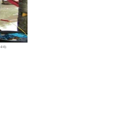
4/4).