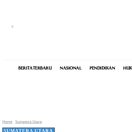
C
32.2
Medan
Sunday, August 9, 2026
BERITA TERBARU
NASIONAL
PENDIDIKAN
HUK
Home
Sumatera Utara
SUMATERA UTARA