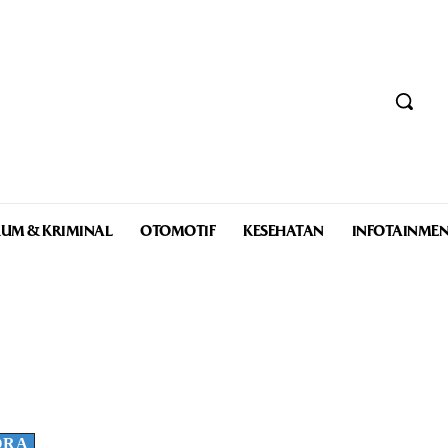
UM & KRIMINAL
OTOMOTIF
KESEHATAN
INFOTAINME
ORA