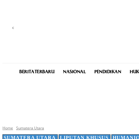
C
32.2
Medan
Friday, August 7, 2026
BERITA TERBARU
NASIONAL
PENDIDIKAN
HUK
Home
Sumatera Utara
SUMATERA UTARA
LIPUTAN KHUSUS
HUMANI