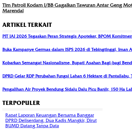
Tim Patroli Kodam I/BB Gagalkan Tawuran Antar Geng Mot
Marendal
ARTIKEL TERKAIT
PIT IAI 2026 Tegaskan Peran Strategis Apoteker, BPOM Komitmen
Buka Kampanye Germas dalam ISPS 2026 di Tebingtinggi, Iman Ap
Kobarkan Semangat Nasionalisme, Bupati Asahan Bagi-bagi Bend
DPRD Gelar RDP Perubahan Fungsi Lahan 6 Hektare di Pantailabu
Pengalihan Air Proyek Bendung Sidalu Dalu Picu Banjir, 150 Ha L
TERPOPULER
Rapat Laporan Keuangan Bersama Banggar
DPRD Deliserdang, Dua Kadis Mangkir, Dirut
BUMD Datang Tanpa Data