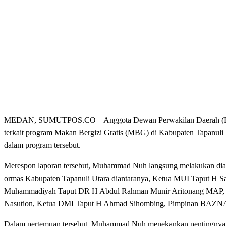
MEDAN, SUMUTPOS.CO – Anggota Dewan Perwakilan Daerah (DPD)
terkait program Makan Bergizi Gratis (MBG) di Kabupaten Tapanuli
dalam program tersebut.
Merespon laporan tersebut, Muhammad Nuh langsung melakukan dialo
ormas Kabupaten Tapanuli Utara diantaranya, Ketua MUI Taput H 
Muhammadiyah Taput DR H Abdul Rahman Munir Aritonang MAP, Ke
Nasution, Ketua DMI Taput H Ahmad Sihombing, Pimpinan BAZNA
Dalam pertemuan tersebut, Muhammad Nuh menekankan pentingnya m