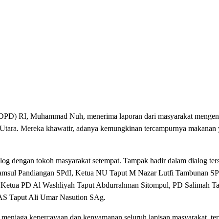
 RI, Muhammad Nuh, menerima laporan dari masyarakat mengena
 Utara. Mereka khawatir, adanya kemungkinan tercampurnya makanan y
g dengan tokoh masyarakat setempat. Tampak hadir dalam dialog ter
Samsul Pandiangan SPdI, Ketua NU Taput M Nazar Lutfi Tambunan SP
tua PD Al Washliyah Taput Abdurrahman Sitompul, PD Salimah Tap
S Taput Ali Umar Nasution SAg.
enjaga kepercayaan dan kenyamanan seluruh lapisan masyarakat, te