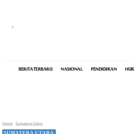
C
23.1
Medan
Friday, August 7, 2026
BERITA TERBARU
NASIONAL
PENDIDIKAN
HUK
Home
Sumatera Utara
SUMATERA UTARA