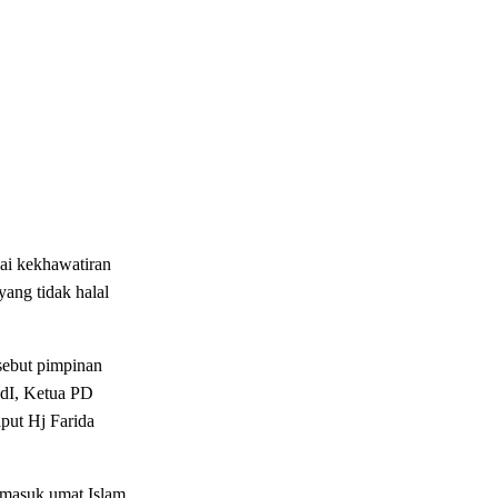
i kekhawatiran
ang tidak halal
sebut pimpinan
dI, Ketua PD
ut Hj Farida
rmasuk umat Islam