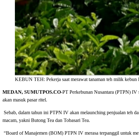
KEBUN TEH: Pekerja saat merawat tanaman teh milik kebun P
MEDAN, SUMUTPOS.CO
-PT Perkebunan Nusantara (PTPN) IV se
akan masuk pasar ritel.
Sebab, dalam tahun ini PTPN IV akan melaunching penjualan teh dal
macam, yakni Butong Tea dan Tobasari Tea.
“Board of Manajemen (BOM) PTPN IV merasa terpanggil untuk memba