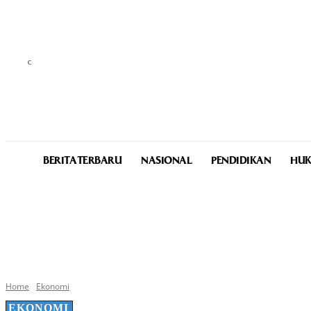
C
25.5
Medan
Friday, August 7, 2026
BERITA TERBARU
NASIONAL
PENDIDIKAN
HUK
Home
Ekonomi
EKONOMI