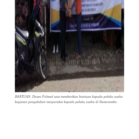
BANTUAN: Dosen Polmed saat memberikan bantuan kepada pelaku usaha
kegiatan pengabdian masyarakat kepada pelaku usaha di Namorambe.