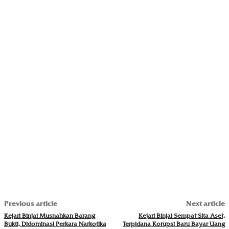
Previous article
Next article
Kejari Binjai Musnahkan Barang
Kejari Binjai Sempat Sita Aset,
Bukti, Didominasi Perkara Narkotika
Terpidana Korupsi Baru Bayar Uang