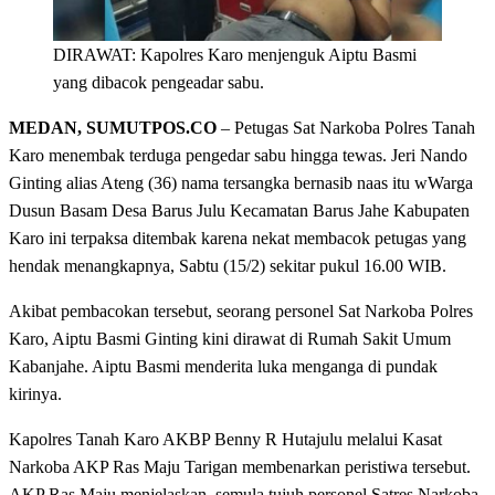
DIRAWAT: Kapolres Karo menjenguk Aiptu Basmi
yang dibacok pengeadar sabu.
MEDAN, SUMUTPOS.CO
– Petugas Sat Narkoba Polres Tanah
Karo menembak terduga pengedar sabu hingga tewas. Jeri Nando
Ginting alias Ateng (36) nama tersangka bernasib naas itu wWarga
Dusun Basam Desa Barus Julu Kecamatan Barus Jahe Kabupaten
Karo ini terpaksa ditembak karena nekat membacok petugas yang
hendak menangkapnya, Sabtu (15/2) sekitar pukul 16.00 WIB.
Akibat pembacokan tersebut, seorang personel Sat Narkoba Polres
Karo, Aiptu Basmi Ginting kini dirawat di Rumah Sakit Umum
Kabanjahe. Aiptu Basmi menderita luka menganga di pundak
kirinya.
Kapolres Tanah Karo AKBP Benny R Hutajulu melalui Kasat
Narkoba AKP Ras Maju Tarigan membenarkan peristiwa tersebut.
AKP Ras Maju menjelaskan, semula tujuh personel Satres Narkoba