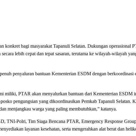
n konkret bagi masyarakat Tapanuli Selatan. Dukungan operasional 
ecara lebih cepat dan tepat sasaran, terutama ke wilayah-wilayah ya
enuh penyaluran bantuan Kementerian ESDM dengan berkoordinasi e
kami miliki, PTAR akan menyalurkan bantuan dari Kementerian ESDM in
o-posko pengungsian yang dikoordinasikan Pemkab Tapanuli Selatan. K
an, dan menjangkau warga yang paling membutuhkan,” katanya.
BPBD, TNI-Polri, Tim Siaga Bencana PTAR, Emergency Response Gr
nyediakan layanan kesehatan, serta mengerahkan alat berat dan helik