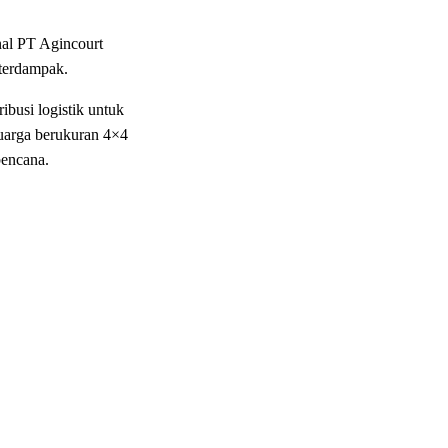
nal PT Agincourt
 terdampak.
ibusi logistik untuk
luarga berukuran 4×4
bencana.