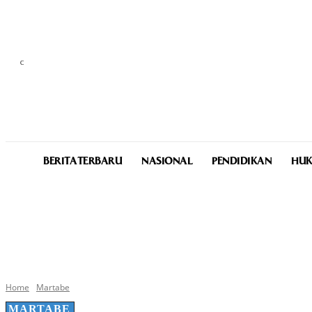
C
26
Medan
Saturday, August 8, 2026
BERITA TERBARU
NASIONAL
PENDIDIKAN
HUK
Home
Martabe
MARTABE