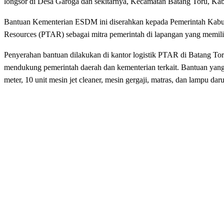
longsor di Desa Garoga dan sekitarnya, Kecamatan Batang Toru, Kab
Bantuan Kementerian ESDM ini diserahkan kepada Pemerintah Kabupa
Resources (PTAR) sebagai mitra pemerintah di lapangan yang memiliki
Penyerahan bantuan dilakukan di kantor logistik PTAR di Batang Toru,
mendukung pemerintah daerah dan kementerian terkait. Bantuan yang 
meter, 10 unit mesin jet cleaner, mesin gergaji, matras, dan lampu