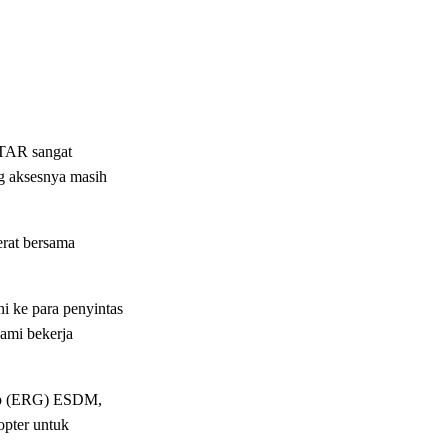
PTAR sangat
ng aksesnya masih
rat bersama
i ke para penyintas
ami bekerja
oup (ERG) ESDM,
opter untuk