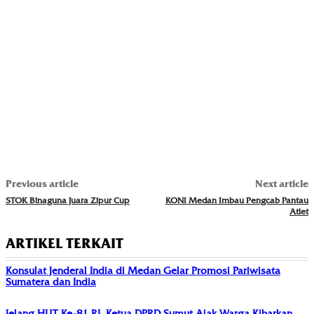
Previous article
Next article
STOK Binaguna Juara Zipur Cup
KONI Medan Imbau Pengcab Pantau
Atlet
ARTIKEL TERKAIT
Konsulat Jenderal India di Medan Gelar Promosi Pariwisata
Sumatera dan India
Jelang HUT Ke-81 RI, Ketua DPRD Sumut Ajak Warga Kibarkan