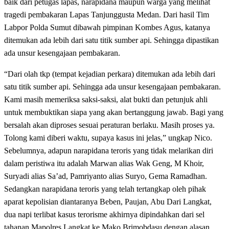
baik dari petugas lapas, narapidana maupun warga yang melihat
tragedi pembakaran Lapas Tanjunggusta Medan. Dari hasil Tim
Labpor Polda Sumut dibawah pimpinan Kombes Agus, katanya
ditemukan ada lebih dari satu titik sumber api. Sehingga dipastikan
ada unsur kesengajaan pembakaran.
“Dari olah tkp (tempat kejadian perkara) ditemukan ada lebih dari
satu titik sumber api. Sehingga ada unsur kesengajaan pembakaran.
Kami masih memeriksa saksi-saksi, alat bukti dan petunjuk ahli
untuk membuktikan siapa yang akan bertanggung jawab. Bagi yang
bersalah akan diproses sesuai peraturan berlaku. Masih proses ya.
Tolong kami diberi waktu, supaya kasus ini jelas,” ungkap Nico.
Sebelumnya, adapun narapidana teroris yang tidak melarikan diri
dalam peristiwa itu adalah Marwan alias Wak Geng, M Khoir,
Suryadi alias Sa’ad, Pamriyanto alias Suryo, Gema Ramadhan.
Sedangkan narapidana teroris yang telah tertangkap oleh pihak
aparat kepolisian diantaranya Beben, Paujan, Abu Dari Langkat,
dua napi terlibat kasus terorisme akhirnya dipindahkan dari sel
tahanan Mapolres Langkat ke Mako Brimobdasu dengan alasan