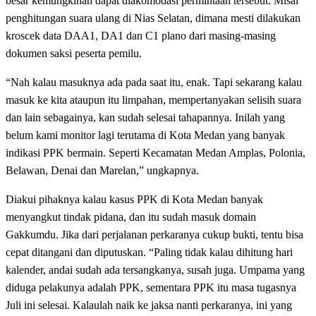
besar kemungkinan dapat diakomodasi permintaan tersebut. Misal
penghitungan suara ulang di Nias Selatan, dimana mesti dilakukan
kroscek data DAA1, DA1 dan C1 plano dari masing-masing
dokumen saksi peserta pemilu.
“Nah kalau masuknya ada pada saat itu, enak. Tapi sekarang kalau
masuk ke kita ataupun itu limpahan, mempertanyakan selisih suara
dan lain sebagainya, kan sudah selesai tahapannya. Inilah yang
belum kami monitor lagi terutama di Kota Medan yang banyak
indikasi PPK bermain. Seperti Kecamatan Medan Amplas, Polonia,
Belawan, Denai dan Marelan,” ungkapnya.
Diakui pihaknya kalau kasus PPK di Kota Medan banyak
menyangkut tindak pidana, dan itu sudah masuk domain
Gakkumdu. Jika dari perjalanan perkaranya cukup bukti, tentu bisa
cepat ditangani dan diputuskan. “Paling tidak kalau dihitung hari
kalender, andai sudah ada tersangkanya, susah juga. Umpama yang
diduga pelakunya adalah PPK, sementara PPK itu masa tugasnya
Juli ini selesai. Kalaulah naik ke jaksa nanti perkaranya, ini yang