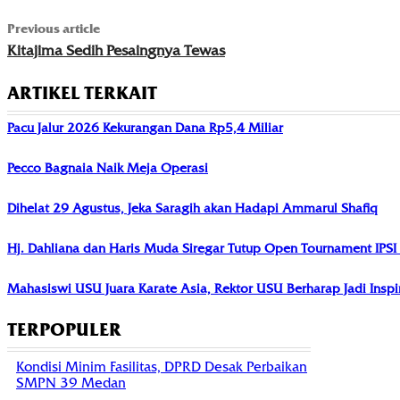
Previous article
Kitajima Sedih Pesaingnya Tewas
ARTIKEL TERKAIT
Pacu Jalur 2026 Kekurangan Dana Rp5,4 Miliar
Pecco Bagnaia Naik Meja Operasi
Dihelat 29 Agustus, Jeka Saragih akan Hadapi Ammarul Shafiq
Hj. Dahliana dan Haris Muda Siregar Tutup Open Tournament IPS
Mahasiswi USU Juara Karate Asia, Rektor USU Berharap Jadi Insp
TERPOPULER
Kondisi Minim Fasilitas, DPRD Desak Perbaikan
SMPN 39 Medan