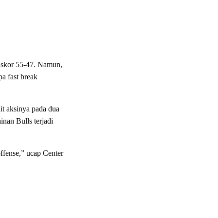
 skor 55-47. Namun,
a fast break
it aksinya pada dua
nan Bulls terjadi
ffense,” ucap Center