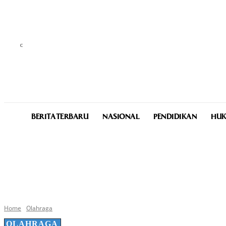
C
25.4
Medan
Saturday, August 8, 2026
BERITA TERBARU
NASIONAL
PENDIDIKAN
HUK
Home
Olahraga
OLAHRAGA