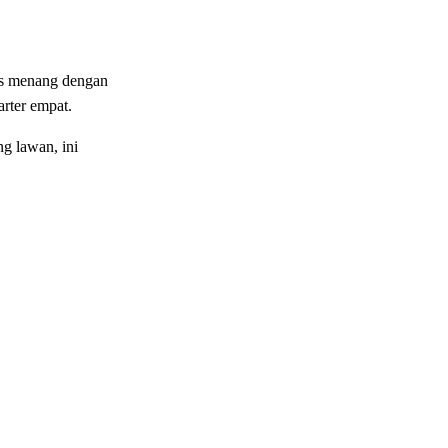
lls menang dengan
arter empat.
g lawan, ini