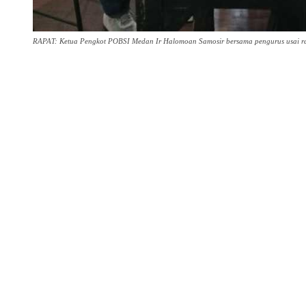
RAPAT: Ketua Pengkot POBSI Medan Ir Halomoan Samosir bersama pengurus usai rapa
Share