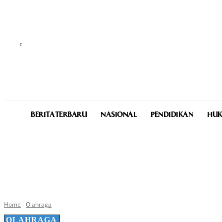
C
25.4
Medan
Saturday, August 8, 2026
BERITA TERBARU
NASIONAL
PENDIDIKAN
HUK
Home
Olahraga
OLAHRAGA