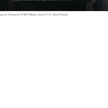
t di Sekretariat POBSI Medan, Senin (7/7). (Dok Pribadi)