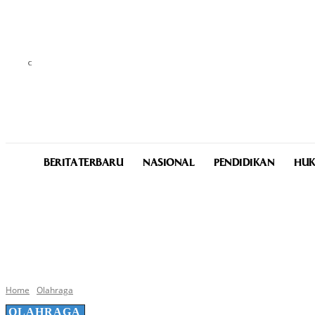
C
33.3
Medan
Thursday, August 6, 2026
BERITA TERBARU
NASIONAL
PENDIDIKAN
HUK
Home
Olahraga
OLAHRAGA