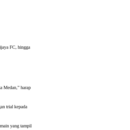
ijaya FC, hingga
ta Medan,” harap
n trial kepada
emain yang tampil