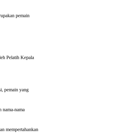
erupakan pemain
leh Pelatih Kepala
si, pemain yang
an nama-nama
engan mempertahankan