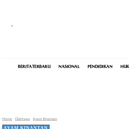
C
25.5
Medan
Friday, August 7, 2026
BERITA TERBARU
NASIONAL
PENDIDIKAN
HUK
Home
Olahraga
Ayam Kinantan
AYAM KINANTAN