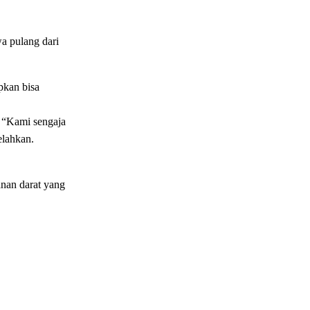
a pulang dari
pkan bisa
. “Kami sengaja
elahkan.
anan darat yang