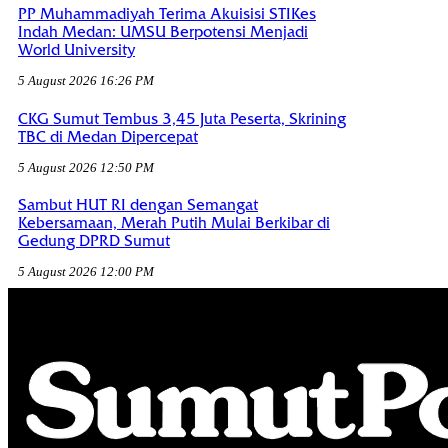
PP Muhammadiyah Terima Akuisisi STIKes
Indah Medan: UMSU Berpotensi Menjadi
World University
5 August 2026 16:26 PM
CKG Sumut Tembus 3,45 Juta Peserta, Skrining
TBC di Medan Dipercepat
5 August 2026 12:50 PM
Sambut HUT RI dengan Semangat
Kebersamaan, Merah Putih Mulai Berkibar di
Gedung DPRD Sumut
5 August 2026 12:00 PM