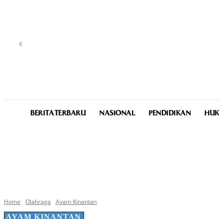
C
22.6
Medan
Thursday, August 6, 2026
BERITA TERBARU
NASIONAL
PENDIDIKAN
HUK
Home
Olahraga
Ayam Kinantan
AYAM KINANTAN