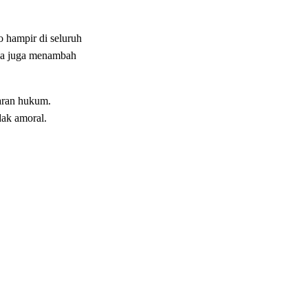
 hampir di seluruh
wa juga menambah
garan hukum.
dak amoral.