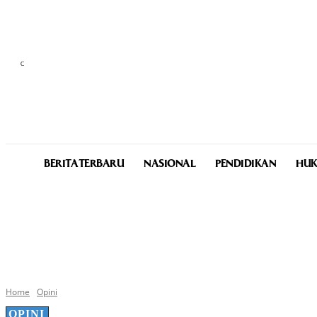
C
25
Medan
Thursday, August 6, 2026
BERITA TERBARU
NASIONAL
PENDIDIKAN
HUK
Home
Opini
OPINI