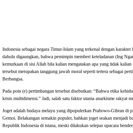
Indonesia sebagai negara Timur-Islam yang terkenal dengan karakter k
dahulu digaungkan, bahwa pemimpin memberi keteladanan (Ing Ngar
kemurkaan di sisi Allah bila kalian mengatakan apa yang tidak kalia
tersebut merupakan tanggung jawab moral seperti tertera sebag
Berbangsa.
Pada poin (e) pertimbangan tersebut disebutkan: “Bahwa etika kehi
krisis multidimensi.” Jadi, salah satu faktor utama anarkisme rakyat 
Joget adalah budaya melayu yang dipopulerkan Prabowo-Gibran di pil
Gemoi. Belakangan semakin populer, bahkan joget seakan menjadi b
Republik Indonesia di istana, meski dilakukan selepas upacara bender