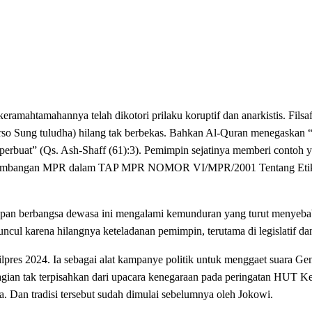
eramahtamahannya telah dikotori prilaku koruptif dan anarkistis. Fils
so Sung tuludha) hilang tak berbekas. Bahkan Al-Quran menegaskan 
n perbuat” (Qs. Ash-Shaff (61):3). Pemimpin sejatinya memberi contoh 
ai pertimbangan MPR dalam TAP MPR NOMOR VI/MPR/2001 Tentang Et
dupan berbangsa dewasa ini mengalami kemunduran yang turut menyeba
muncul karena hilangnya keteladanan pemimpin, terutama di legislatif dan
pres 2024. Ia sebagai alat kampanye politik untuk menggaet suara Ge
agian tak terpisahkan dari upacara kenegaraan pada peringatan HUT 
a. Dan tradisi tersebut sudah dimulai sebelumnya oleh Jokowi.