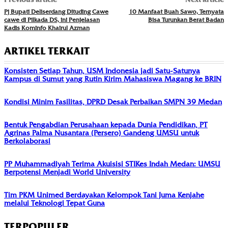
Pj Bupati Deliserdang Dituding Cawe
10 Manfaat Buah Sawo, Ternyata
cawe di Pilkada DS, ini Penjelasan
Bisa Turunkan Berat Badan
Kadis Kominfo Khairul Azman
ARTIKEL TERKAIT
Konsisten Setiap Tahun, USM Indonesia jadi Satu-Satunya
Kampus di Sumut yang Rutin Kirim Mahasiswa Magang ke BRIN
Kondisi Minim Fasilitas, DPRD Desak Perbaikan SMPN 39 Medan
Bentuk Pengabdian Perusahaan kepada Dunia Pendidikan, PT
Agrinas Palma Nusantara (Persero) Gandeng UMSU untuk
Berkolaborasi
PP Muhammadiyah Terima Akuisisi STIKes Indah Medan: UMSU
Berpotensi Menjadi World University
Tim PKM Unimed Berdayakan Kelompok Tani Juma Kenjahe
melalui Teknologi Tepat Guna
TERPOPULER