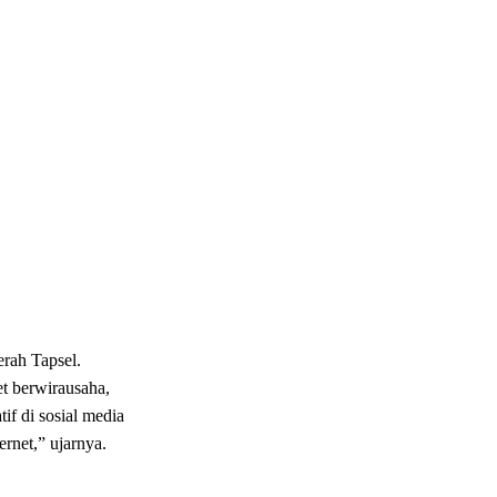
rah Tapsel.
t berwirausaha,
if di sosial media
rnet,” ujarnya.