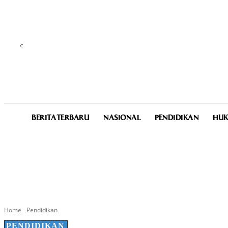
C
31.9
Medan
Saturday, August 8, 2026
BERITA TERBARU
NASIONAL
PENDIDIKAN
HUK
Home
Pendidikan
PENDIDIKAN