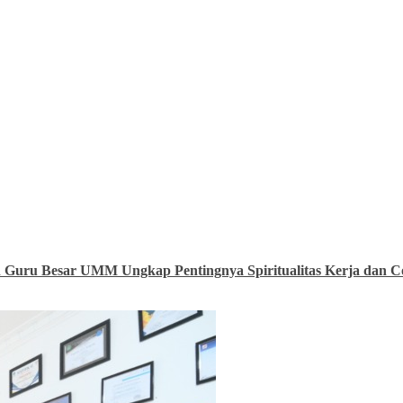
uru Besar UMM Ungkap Pentingnya Spiritualitas Kerja dan Co