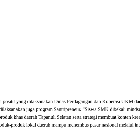
n positif yang dilaksanakan Dinas Perdagangan dan Koperasi UKM dae
dilaksanakan juga program Santripreneur. “Siswa SMK dibekali mindse
oduk khas daerah Tapanuli Selatan serta strategi membuat konten kreat
oduk-produk lokal daerah mampu menembus pasar nasional melalui inte