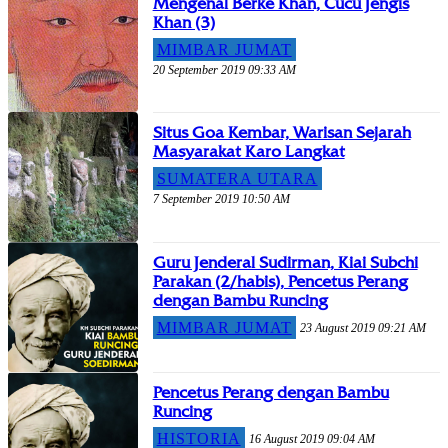
Mengenal Berke Khan, Cucu Jengis
Khan (3)
MIMBAR JUMAT
20 September 2019 09:33 AM
Situs Goa Kembar, Warisan Sejarah
Masyarakat Karo Langkat
SUMATERA UTARA
7 September 2019 10:50 AM
Guru Jenderal Sudirman, Kiai Subchi
Parakan (2/habis), Pencetus Perang
dengan Bambu Runcing
MIMBAR JUMAT
23 August 2019 09:21 AM
Pencetus Perang dengan Bambu
Runcing
HISTORIA
16 August 2019 09:04 AM