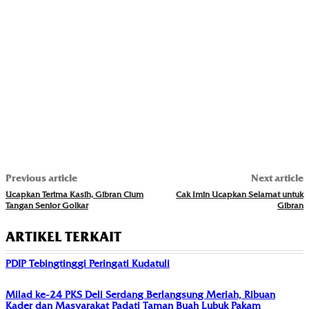
Previous article
Next article
Ucapkan Terima Kasih, Gibran Cium
Cak Imin Ucapkan Selamat untuk
Tangan Senior Golkar
Gibran
ARTIKEL TERKAIT
PDIP Tebingtinggi Peringati Kudatuli
Milad ke-24 PKS Deli Serdang Berlangsung Meriah, Ribuan
Kader dan Masyarakat Padati Taman Buah Lubuk Pakam