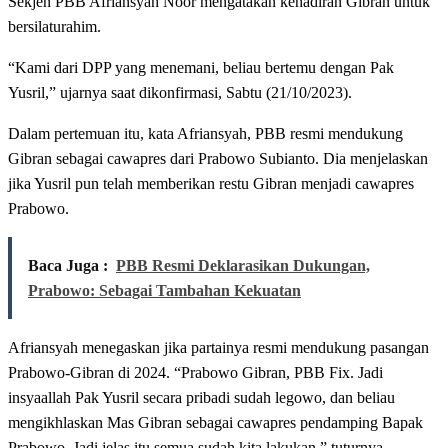
Sekjen PBB Afriansyah Noor mengatakan kehadiran Gibran untuk
bersilaturahim.
“Kami dari DPP yang menemani, beliau bertemu dengan Pak
Yusril,” ujarnya saat dikonfirmasi, Sabtu (21/10/2023).
Dalam pertemuan itu, kata Afriansyah, PBB resmi mendukung
Gibran sebagai cawapres dari Prabowo Subianto. Dia menjelaskan
jika Yusril pun telah memberikan restu Gibran menjadi cawapres
Prabowo.
Baca Juga :
PBB Resmi Deklarasikan Dukungan,
Prabowo: Sebagai Tambahan Kekuatan
Afriansyah menegaskan jika partainya resmi mendukung pasangan
Prabowo-Gibran di 2024. “Prabowo Gibran, PBB Fix. Jadi
insyaallah Pak Yusril secara pribadi sudah legowo, dan beliau
mengikhlaskan Mas Gibran sebagai cawapres pendamping Bapak
Prabowo. Jadi jelas itu semua sudah kita lakukan,” tuturnya.