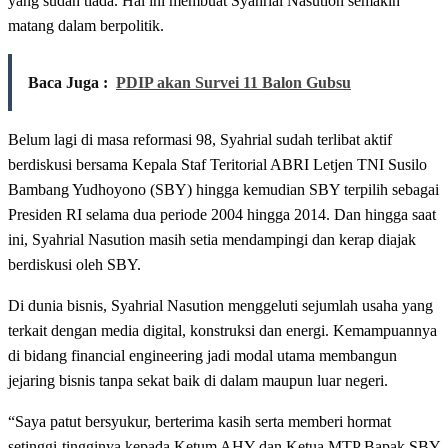
yang sudah tiada. Hal ini membuat Syahrial Nasution semakin
matang dalam berpolitik.
Baca Juga :
PDIP akan Survei 11 Balon Gubsu
Belum lagi di masa reformasi 98, Syahrial sudah terlibat aktif
berdiskusi bersama Kepala Staf Teritorial ABRI Letjen TNI Susilo
Bambang Yudhoyono (SBY) hingga kemudian SBY terpilih sebagai
Presiden RI selama dua periode 2004 hingga 2014. Dan hingga saat
ini, Syahrial Nasution masih setia mendampingi dan kerap diajak
berdiskusi oleh SBY.
Di dunia bisnis, Syahrial Nasution menggeluti sejumlah usaha yang
terkait dengan media digital, konstruksi dan energi. Kemampuannya
di bidang financial engineering jadi modal utama membangun
jejaring bisnis tanpa sekat baik di dalam maupun luar negeri.
“Saya patut bersyukur, berterima kasih serta memberi hormat
setinggi-tingginya kepada Ketum AHY dan Ketua MTP Bapak SBY