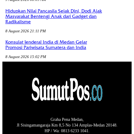
Hidupkan Nilai Pancasila Sejak Dini, Dodi Ajak
Masyarakat Bentengi Anak dari Gadget dan
Radikalisme
8 August 2026 21:11 PM
Konsulat Jenderal India di Medan Gelar
Promosi Pariwisata Sumatera dan India
8 August 2026 15:02 PM
Graha Pena Medan,
Jl Sisingamangaraja Km 8,5 No 134 Amplas-Medan 20148.
HP / Wa: 0813 6233 1041.