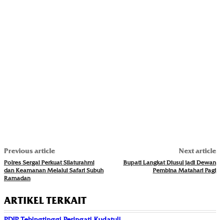
Previous article
Next article
Polres Sergai Perkuat Silaturahmi
Bupati Langkat Diusul jadi Dewan
dan Keamanan Melalui Safari Subuh
Pembina Matahari Pagi
Ramadan
ARTIKEL TERKAIT
PDIP Tebingtinggi Peringati Kudatuli