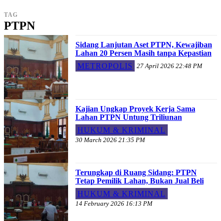
TAG
PTPN
Sidang Lanjutan Aset PTPN, Kewajiban
Lahan 20 Persen Masih tanpa Kepastian
METROPOLIS
27 April 2026 22:48 PM
Kajian Ungkap Proyek Kerja Sama
Lahan PTPN Untung Triliunan
HUKUM & KRIMINAL
30 March 2026 21:35 PM
Terungkap di Ruang Sidang: PTPN
Tetap Pemilik Lahan, Bukan Jual Beli
HUKUM & KRIMINAL
14 February 2026 16:13 PM