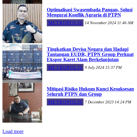
Optimalisasi Swasembada Pangan, Solusi
Mengurai Konflik Agraria di PTPN
METROPOLIS
14 November 2024 11:46 AM
Tingkatkan Devisa Negara dan Hadapi
Tantangan EUDR, PTPN Group Perkuat
Ekspor Karet Alam Berkelanjutan
METROPOLIS
9 July 2024 15:37 PM
Mitigasi Risiko Hukum Kunci Kesuksesan
Seluruh PTPN dan Group
METROPOLIS
7 December 2023 14:24 PM
Load more