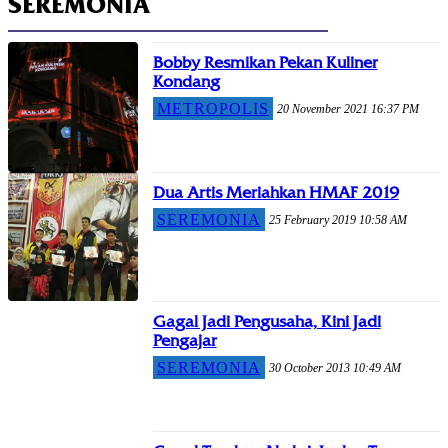
SEREMONIA
Bobby Resmikan Pekan Kuliner
Kondang
METROPOLIS
20 November 2021 16:37 PM
Dua Artis Meriahkan HMAF 2019
SEREMONIA
25 February 2019 10:58 AM
Gagal Jadi Pengusaha, Kini Jadi
Pengajar
SEREMONIA
30 October 2013 10:49 AM