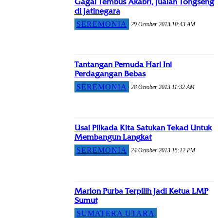
Gagal Tembus Akabri, Jualan Tongseng
di Jatinegara
SEREMONIA
29 October 2013 10:43 AM
Tantangan Pemuda Hari Ini
Perdagangan Bebas
SEREMONIA
28 October 2013 11:32 AM
Usai Pilkada Kita Satukan Tekad Untuk
Membangun Langkat
SEREMONIA
24 October 2013 15:12 PM
Marlon Purba Terpilih Jadi Ketua LMP
Sumut
SUMATERA UTARA