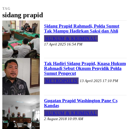
TAG
sidang prapid
Sidang Prapid Rahmadi, Polda Sumut
Tak Mampu Hadirkan Saksi dan Ahli
HUKUM & KRIMINAL
17 April 2025 16:54 PM
Tak Hadiri Sidang Prapid, Kuasa Hukum
Rahmadi Sebut Oknum Penyidik Polda
Sumut Pengecut
METROPOLIS
13 April 2025 17:10 PM
Gugatan Prapid Washington Pane Cs
Kandas
HUKUM & KRIMINAL
2 August 2018 10:09 AM