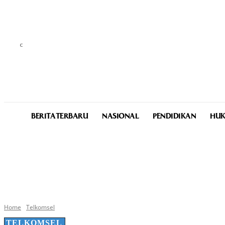
C
31.9
Medan
Saturday, August 8, 2026
BERITA TERBARU
NASIONAL
PENDIDIKAN
HUK
Home
Telkomsel
TELKOMSEL