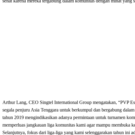
sehat karena mereka tergabung dalam komunitas dengan minat yang 
Arthur Lang, CEO Singtel International Group mengatakan, “PVP Espo
segala penjuru Asia Tenggara untuk berkumpul dan bergabung dalam p
tahun 2019 mengindikasikan adanya permintaan untuk turnamen komunit
memperluas jangkauan liga komunitas kami agar mampu membuka ke
Selanjutnya, fokus dari liga-liga yang kami selenggarakan tahun ini 